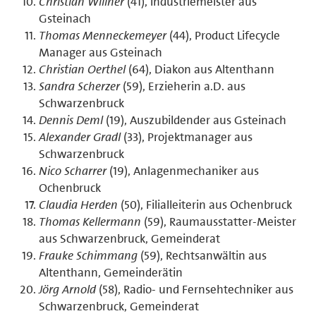
Christian Willner
(41), Industriemeister aus
Gsteinach
Thomas Menneckemeyer
(44), Product Lifecycle
Manager aus Gsteinach
Christian Oerthel
(64), Diakon aus Altenthann
Sandra Scherzer
(59), Erzieherin a.D. aus
Schwarzenbruck
Dennis Deml
(19), Auszubildender aus Gsteinach
Alexander Gradl
(33), Projektmanager aus
Schwarzenbruck
Nico Scharrer
(19), Anlagenmechaniker aus
Ochenbruck
Claudia Herden
(50), Filialleiterin aus Ochenbruck
Thomas Kellermann
(59), Raumausstatter-Meister
aus Schwarzenbruck, Gemeinderat
Frauke Schimmang
(59), Rechtsanwältin aus
Altenthann, Gemeinderätin
Jörg Arnold
(58), Radio- und Fernsehtechniker aus
Schwarzenbruck, Gemeinderat